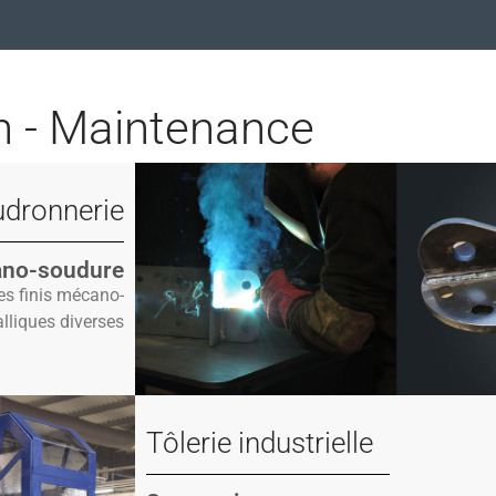
n - Maintenance
dronnerie
no-soudure
es finis mécano-
lliques diverses
Tôlerie industrielle