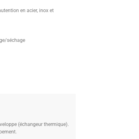
utention en acier, inox et
lage/séchage
nveloppe (échangeur thermique).
ipement.